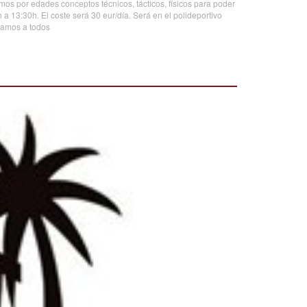
s por edades conceptos técnicos, tácticos, físicos para poder
a 13:30h. El coste será 30 eur/día. Será en el polideportivo
eramos a todos