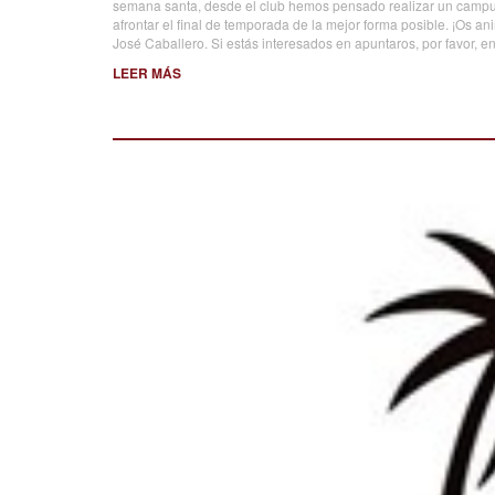
semana santa, desde el club hemos pensado realizar un campus 
afrontar el final de temporada de la mejor forma posible. ¡Os an
José Caballero. Si estás interesados en apuntaros, por favor, 
LEER MÁS