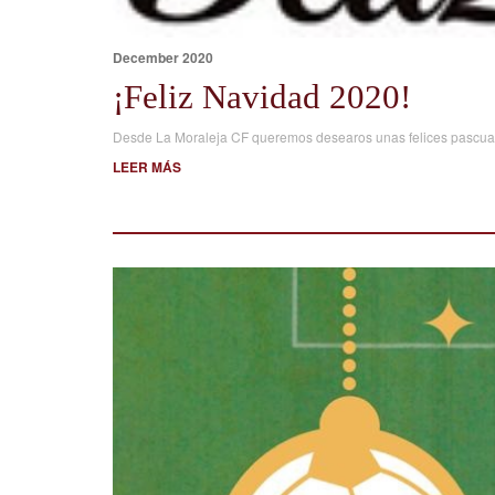
December 2020
¡Feliz Navidad 2020!
Desde La Moraleja CF queremos desearos unas felices pascua
LEER MÁS