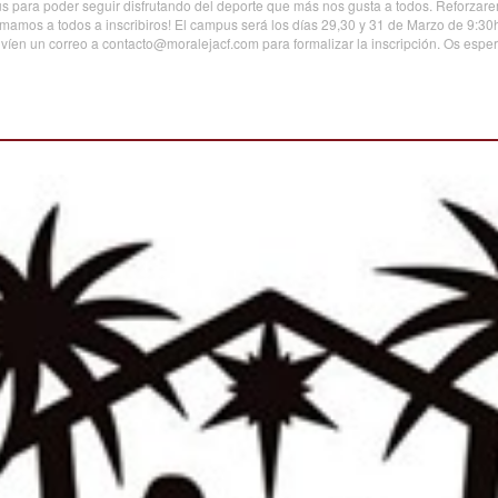
para poder seguir disfrutando del deporte que más nos gusta a todos. Reforzaremo
imamos a todos a inscribiros! El campus será los días 29,30 y 31 de Marzo de 9:30h 
envíen un correo a contacto@moralejacf.com para formalizar la inscripción. Os esp